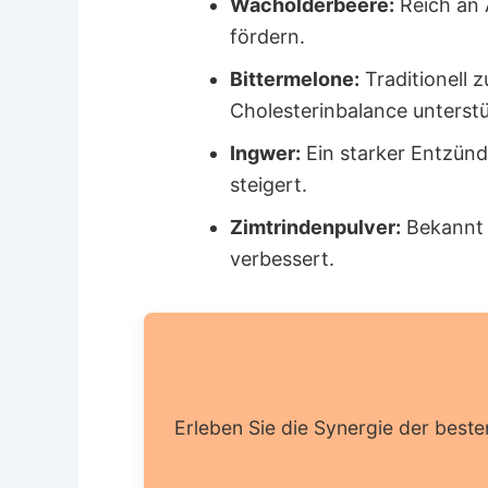
Wacholderbeere:
Reich an 
fördern.
Bittermelone:
Traditionell 
Cholesterinbalance unterst
Ingwer:
Ein starker Entzünd
steigert.
Zimtrindenpulver:
Bekannt f
verbessert.
Erleben Sie die Synergie der besten