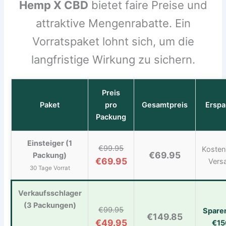
Hemp X CBD
bietet faire Preise und
attraktive Mengenrabatte. Ein
Vorratspaket lohnt sich, um die
langfristige Wirkung zu sichern.
Preis
Paket
pro
Gesamtpreis
Erspa
Packung
Einsteiger (1
€99.95
Kosten
€69.95
Packung)
€69.95
Vers
30 Tage Vorrat
Verkaufsschlager
(3 Packungen)
€99.95
Spare
€149.85
€49.95
€15