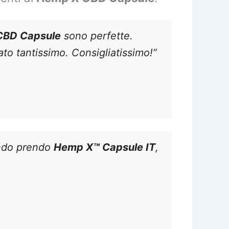
CBD Capsule
sono perfette.
rato tantissimo. Consigliatissimo!”
ando prendo
Hemp X™ Capsule IT
,