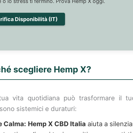
e o lo stress ti fermino. Prova Hemp X oggi.
ifica Disponibilità (IT)
ché scegliere Hemp X?
tua vita quotidiana può trasformare il 
 sono sistemici e duraturi:
e Calma:
Hemp X CBD Italia
aiuta a silenzia