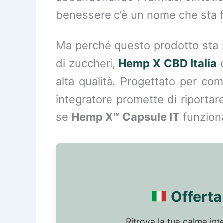
benessere c’è un nome che sta f
Ma perché questo prodotto sta s
di zuccheri,
Hemp X CBD Italia
o
alta qualità. Progettato per com
integratore promette di riportar
se
Hemp X™ Capsule IT
funziona
Offerta 
Ritrova la tua calma int