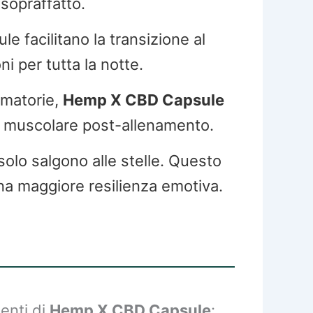
 sopraffatto.
e facilitano la transizione al
 per tutta la notte.
mmatorie,
Hemp X CBD Capsule
ro muscolare post-allenamento.
tisolo salgono alle stelle. Questo
na maggiore resilienza emotiva.
enti di
Hemp X CBD Capsule
: