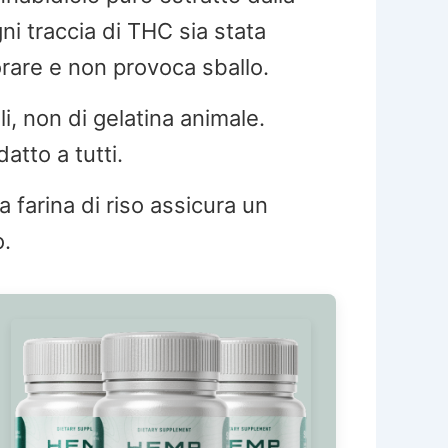
i traccia di THC sia stata
orare e non provoca sballo.
li, non di gelatina animale.
tto a tutti.
a farina di riso assicura un
o.