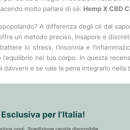
acendo molto parlare di sé:
Hemp X CBD C
popolando? A differenza degli oli dal sapo
ffre un metodo preciso, insapore e discre
battere lo stress, l’insonnia e l’infiamma
e l’equilibrio nel tuo corpo. In questa rece
 davvero e se vale la pena integrarlo nella 
Esclusiva per l’Italia!
eriore oggi. Spedizione rapida disponibile.