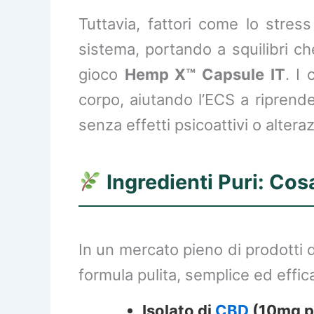
Tuttavia, fattori come lo stre
sistema, portando a squilibri ch
gioco
Hemp X™ Capsule IT
. I
corpo, aiutando l’ECS a riprende
senza effetti psicoattivi o altera
Ingredienti Puri: Cos
In un mercato pieno di prodotti
formula pulita, semplice ed effic
Isolato di
CBD
(10mg p