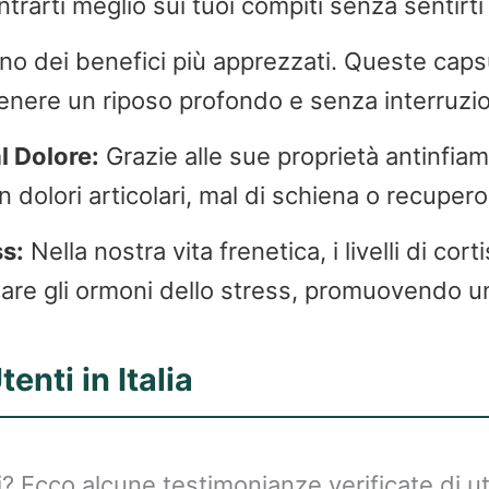
rarti meglio sui tuoi compiti senza sentirti
o dei benefici più apprezzati. Queste capsul
nere un riposo profondo e senza interruzioni
l Dolore:
Grazie alle sue proprietà antinfia
n dolori articolari, mal di schiena o recupe
ss:
Nella nostra vita frenetica, i livelli di cor
olare gli ormoni dello stress, promuovendo u
enti in Italia
? Ecco alcune testimonianze verificate di ut