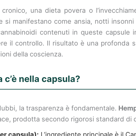
ss cronico, una dieta povera o l’invecchia
e si manifestano come ansia, notti insonni o
 cannabinoidi contenuti in queste capsule i
re il controllo. Il risultato è una profonda
zioni della coscienza.
a c’è nella capsula?
 dubbi, la trasparenza è fondamentale.
Hemp
ace, prodotta secondo rigorosi standard di q
er capsula):
L’ingrediente principale è il Ca