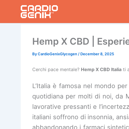
Skip
to
content
Hemp X CBD | Esperienz
By
CardioGenixGlycogen
/
December 8, 2025
Cerchi pace mentale?
Hemp X CBD Italia
ti 
L’Italia è famosa nel mondo per l
quotidiana per molti di noi, da 
lavorative pressanti e l’incert
italiani soffrono di insonnia, ans
abbandonando i farmaci sintetici 